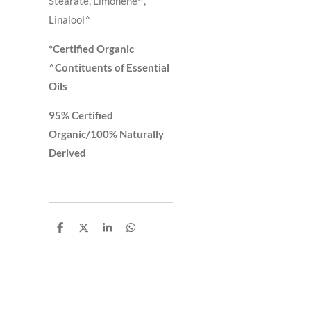
Stearate, Limonene^,
Linalool^
*Certified Organic
^Contituents of Essential
Oils
95% Certified
Organic/100% Naturally
Derived
D
D
S
D
e
e
h
e
l
e
a
l
e
l
r
e
n
e
n