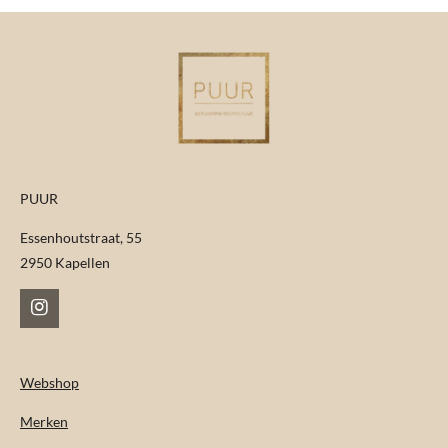
PUUR
Essenhoutstraat, 55
2950 Kapellen
I
n
s
t
Webshop
a
g
Merken
r
a