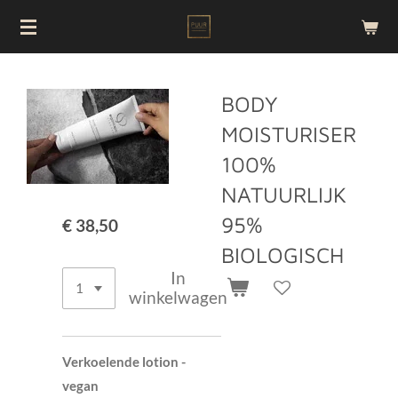
Ga
direct
naar
de
BODY
hoofdinhoud
MOISTURISER
100%
NATUURLIJK
95%
€ 38,50
BIOLOGISCH
In
winkelwagen
Verkoelende lotion -
vegan