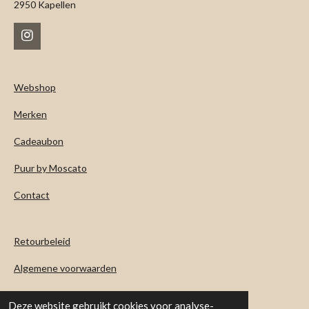
2950 Kapellen
I
n
s
t
Webshop
a
g
Merken
r
a
m
Cadeaubon
Puur by Moscato
Contact
Retourbeleid
Algemene voorwaarden
Levertijd & verzendkosten
Deze website gebruikt cookies voor analyse-