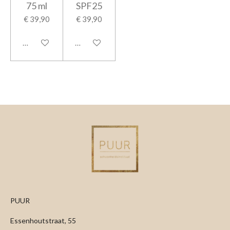
75 ml
SPF25
€ 39,90
€ 39,90
In winkelwagen
In winkelwagen
PUUR
Essenhoutstraat, 55