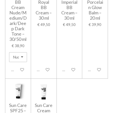
BB
Royal
Imperial
Porcelai
Cream
BB
BB
n Glow
Nude/M
Cream –
Cream –
Balm –
edium/D
30 ml
30 ml
20 ml
ark/Dee
€ 49,50
€ 49,50
€ 39,90
p Dark
Tone –
30/50 ml
€ 38,90
In winkelwagen
In winkelwagen
In winkelwagen
In winkelwage
Sun Care
Sun Care
SPF25 –
Cream