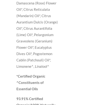
Damascena (Rose) Flower
Oil*, Citrus Reticulata
(Mandarin) Oil*, Citrus
Aurantium Dulcis (Orange)
Oil*, Citrus Aurantifolia
(Lime) Oil*, Pelargonium
Graveolens (Geranium)
Flower Oil*, Eucalyptus
Dives Oil*, Pogostemon
Cablin (Patchouli) Oil*,
Limonene^, Linalool^
*Certified Organic
^Constituents of
Essential Oils
93.91% Certified
Organic/100% Naturally