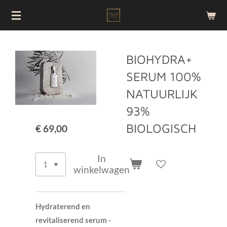
Ga
direct
naar
de
BIOHYDRA+
hoofdinhoud
SERUM 100%
NATUURLIJK
93%
BIOLOGISCH
€ 69,00
In
winkelwagen
Hydraterend en
revitaliserend serum -