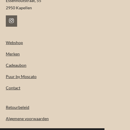
Essenhoutstraat, 55
2950 Kapellen
I
n
s
t
Webshop
a
g
Merken
r
a
m
Cadeaubon
Puur by Moscato
Contact
Retourbeleid
Algemene voorwaarden
Levertijd & verzendkosten