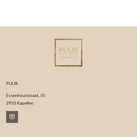
e
l
r
e
n
e
n
PUUR
Essenhoutstraat, 55
2950 Kapellen
I
n
s
t