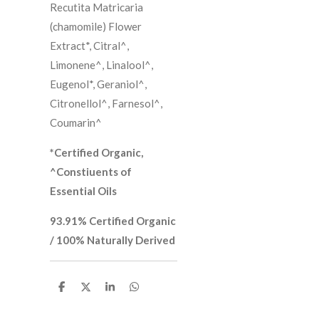
Recutita Matricaria
(chamomile) Flower
Extract*, Citral^,
Limonene^, Linalool^,
Eugenol*, Geraniol^,
Citronellol^, Farnesol^,
Coumarin^
*Certified Organic,
^Constiuents of
Essential Oils
93.91% Certified Organic
/ 100% Naturally Derived
D
D
S
D
e
e
h
e
l
e
a
l