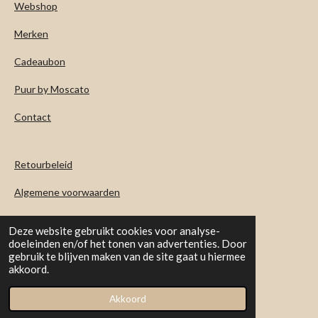
Webshop
a
g
Merken
r
a
m
Cadeaubon
Puur by Moscato
Contact
Retourbeleid
Algemene voorwaarden
Levertijd & verzendkosten
Deze website gebruikt cookies voor analyse-
doeleinden en/of het tonen van advertenties. Door
BE0798313067
gebruik te blijven maken van de site gaat u hiermee
© 2022 Puur
akkoord.
Powered by
JouwWeb
Akkoord