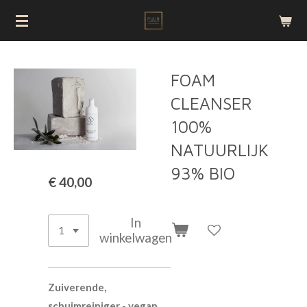
Ga
direct
naar
de
FOAM
hoofdinhoud
CLEANSER
100%
NATUURLIJK
93% BIO
€ 40,00
In
winkelwagen
Zuiverende,
schuimreiniger -
vegan