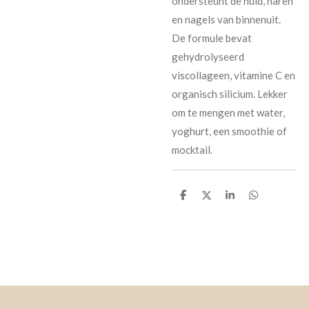
ondersteunt de huid, haren
en nagels van binnenuit.
De formule bevat
gehydrolyseerd
viscollageen, vitamine C en
organisch silicium. Lekker
om te mengen met water,
yoghurt, een smoothie of
mocktail.
D
D
S
D
e
e
h
e
l
e
a
l
e
l
r
e
n
e
n