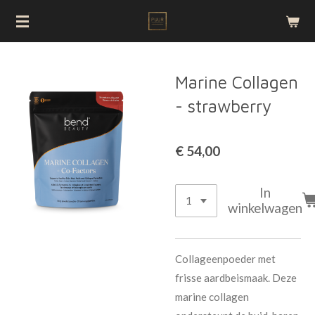
Ga
direct
naar
de
Marine Collagen
hoofdinhoud
- strawberry
€ 54,00
In
winkelwagen
Collageenpoeder met
frisse aardbeismaak. Deze
marine collagen