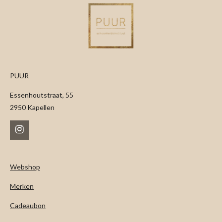
PUUR
Essenhoutstraat, 55
2950 Kapellen
I
n
s
t
Webshop
a
g
Merken
r
a
m
Cadeaubon