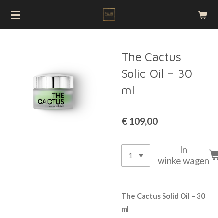
Ga
direct
naar
de
The Cactus
hoofdinhoud
Solid Oil – 30
ml
€ 109,00
In
winkelwagen
The Cactus Solid Oil – 30
ml