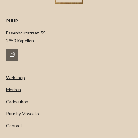
PUUR
Essenhoutstraat, 55
2950 Kapellen
I
n
s
t
Webshop
a
g
Merken
r
a
m
Cadeaubon
Puur by Moscato
Contact