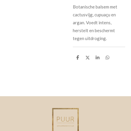
Botanische balsem met
cactusvijg, cupuaçu en
argan. Voedt intens,
herstelt en beschermt
tegen uitdroging.
D
D
S
D
e
e
h
e
l
e
a
l
e
l
r
e
n
e
n