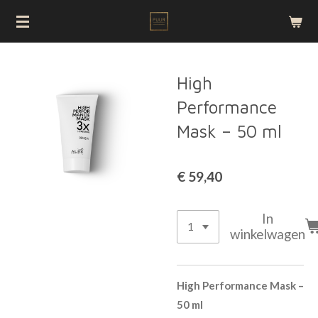
Ga
direct
naar
de
High
hoofdinhoud
Performance
Mask – 50 ml
€ 59,40
In
winkelwagen
High Performance Mask –
50 ml