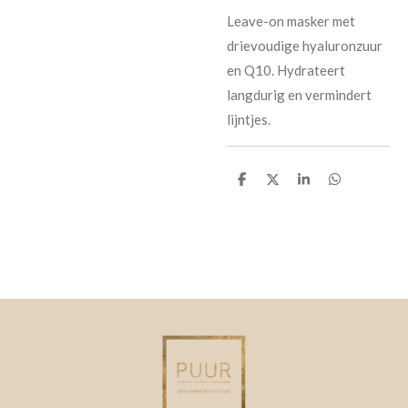
Leave-on masker met
drievoudige hyaluronzuur
en Q10. Hydrateert
langdurig en vermindert
lijntjes.
D
D
S
D
e
e
h
e
l
e
a
l
e
l
r
e
n
e
n