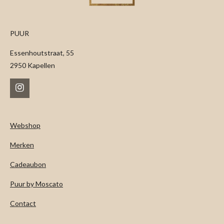
PUUR
Essenhoutstraat, 55
2950 Kapellen
I
n
s
t
Webshop
a
g
Merken
r
a
m
Cadeaubon
Puur by Moscato
Contact