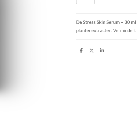
De Stress Skin Serum – 30 ml
plantenextracten. Vermindert s
D
D
S
e
e
h
l
e
a
e
l
r
n
e