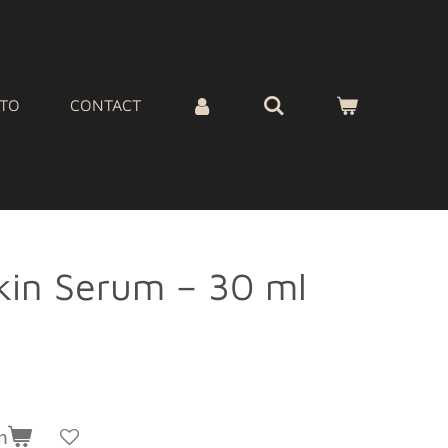
ATO
CONTACT
kin Serum – 30 ml
n