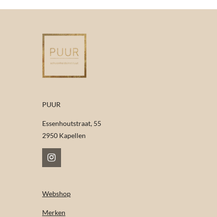
PUUR
Essenhoutstraat, 55
2950 Kapellen
I
n
s
t
Webshop
a
g
Merken
r