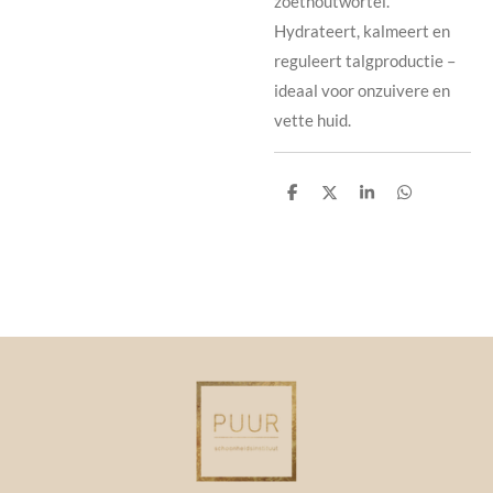
zoethoutwortel.
Hydrateert, kalmeert en
reguleert talgproductie –
ideaal voor onzuivere en
vette huid.
D
D
S
D
e
e
h
e
l
e
a
l
e
l
r
e
n
e
n