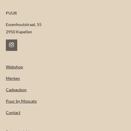
PUUR
Essenhoutstraat, 55
2950 Kapellen
I
n
s
t
Webshop
a
g
Merken
r
a
m
Cadeaubon
Puur by Moscato
Contact