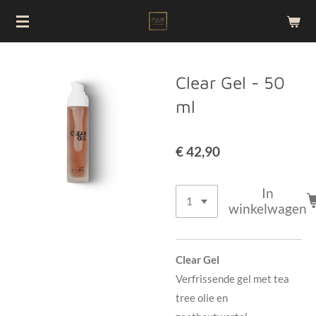
Ga
direct
naar
de
Clear Gel - 50
hoofdinhoud
ml
€ 42,90
In
winkelwagen
Clear Gel
Verfrissende gel met tea
tree olie en