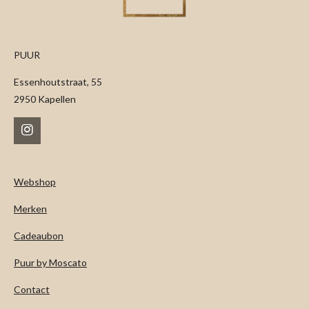
PUUR
Essenhoutstraat, 55
2950 Kapellen
I
n
s
t
Webshop
a
g
Merken
r
a
m
Cadeaubon
Puur by Moscato
Contact