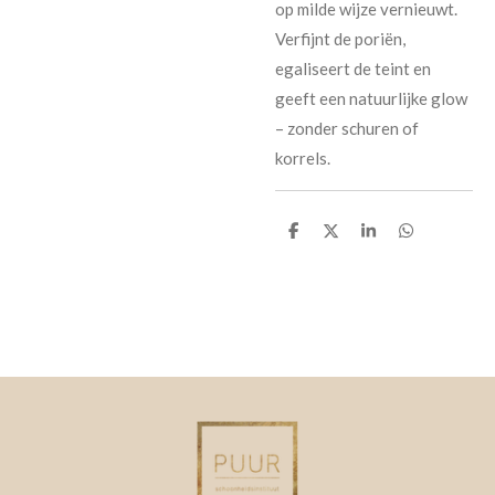
op milde wijze vernieuwt.
Verfijnt de poriën,
egaliseert de teint en
geeft een natuurlijke glow
– zonder schuren of
korrels.
D
D
S
D
e
e
h
e
l
e
a
l
e
l
r
e
n
e
n