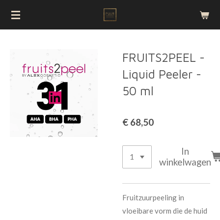
Ga
direct
naar
de
FRUITS2PEEL -
hoofdinhoud
Liquid Peeler -
50 ml
€ 68,50
In
winkelwagen
Fruitzuurpeeling in
vloeibare vorm die de huid